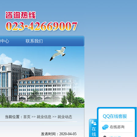
闻中心
联系我们
当前位置：
首页
>>
就业信息
>>
就业动态
在线咨询
发表时间：2020-04-05