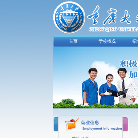
首页
学校概况
招